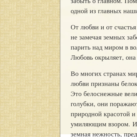
забыть о главном. Пом
одной из главных наши
От любви и от счастья
не замечая земных заб
парить над миром в в
Любовь окрыляет, она 
Во многих странах ми
любви признаны бело
Это белоснежные вел
голубки, они поражаю
природной красотой и
умиляющим взором. И
земная нежность, пре