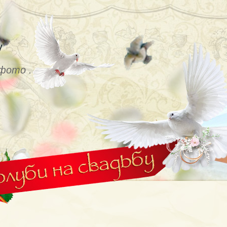
у
 фото .