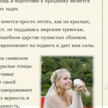
ощь в подготовке к празднику является
х задач.
 хочется просто летать, как на крыльях,
от, не поддаваясь мирским тревогам,
олшебном царстве пушистых облачков.
вдохновляет на подвиги и дает нам силы.
ра символом
крылые птицы.
ичавые
т своей
 завораживают
х верность и
данность,